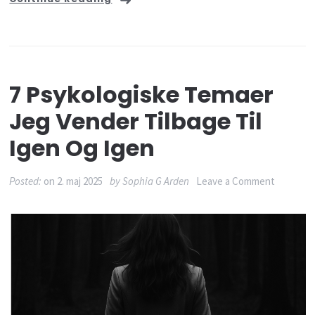
stærke
7 Psykologiske Temaer
Jeg Vender Tilbage Til
Igen Og Igen
on
Posted:
on
2. maj 2025
by
Sophia G Arden
Leave a Comment
7
psykolog
temaer
jeg
vender