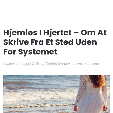
Hjemløs I Hjertet – Om At
Skrive Fra Et Sted Uden
For Systemet
on
Posted:
on
21. juni 2025
by
Sophia G Arden
Leave a Comment
Hjemlø
i
hjertet
–
om
at