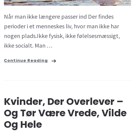
skrive
Når man ikke længere passer ind Der findes
fra
perioder i et menneskes liv, hvor man ikke har
et
nogen plads.Ikke fysisk, ikke følelsesmæssigt,
sted
ikke socialt. Man …
uden
for
Continue Reading
system
Kvinder, Der Overlever –
Og Tør Være Vrede, Vilde
Og Hele