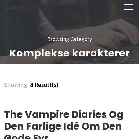
Skip
to
content
(Press
Browsing Category
Enter)
Komplekse karakterer
Showing
8 Result(s)
The Vampire Diaries Og
Den Farlige Idé Om Den
Gode Fyr