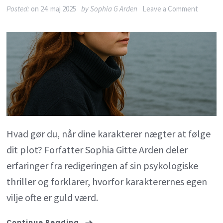
on
Posted:
on
24. maj 2025
by
Sophia G Arden
Leave a Comment
Når
karakte
nægter
at
makke
ret
–
Hvad gør du, når dine karakterer nægter at følge
og
dit plot? Forfatter Sophia Gitte Arden deler
hvorfor
erfaringer fra redigeringen af sin psykologiske
det
thriller og forklarer, hvorfor karakterernes egen
gør
vilje ofte er guld værd.
din
historie
Continue Reading