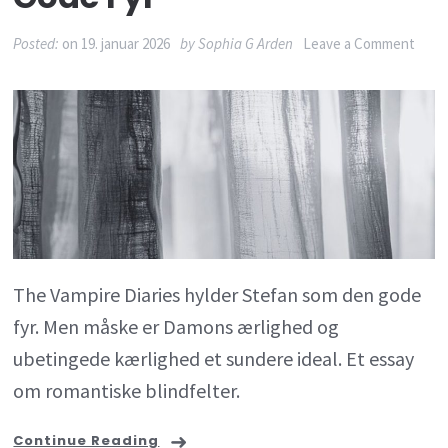
on
Posted:
on
19. januar 2026
by
Sophia G Arden
Leave a Comment
The
Vamp
Diari
og
den
farli
idé
The Vampire Diaries hylder Stefan som den gode
om
fyr. Men måske er Damons ærlighed og
den
ubetingede kærlighed et sundere ideal. Et essay
gode
om romantiske blindfelter.
fyr
Continue Reading