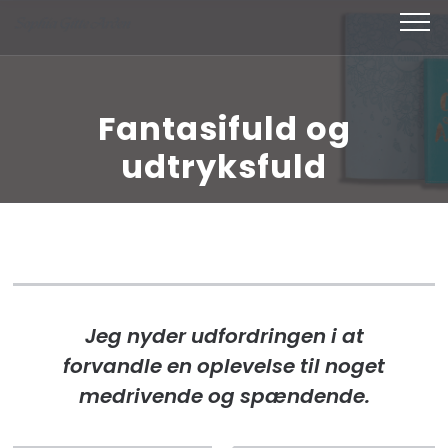
Skip
to
content
(Press
Fantasifuld og
Enter)
udtryksfuld
Jeg nyder udfordringen i at
forvandle en oplevelse til noget
medrivende og spændende.