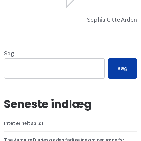
— Sophia Gitte Arden
Søg
Søg
Seneste indlæg
Intet er helt spildt
The Vampire Diaries og den farlige idé om den gode fyr