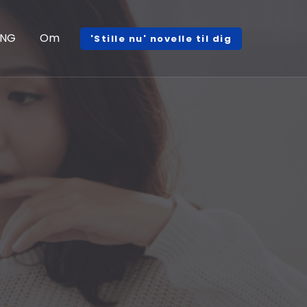
ENG
Om
'Stille nu' novelle til dig