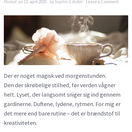
on
Posted:
on
13. april 2025
by
Sophia G Arden
Leave a Comment
Små
ritualer
i
mit
kreativ
liv
Der er noget magisk ved morgenstunden.
Den der skrøbelige stilhed, før verden vågner
helt. Lyset, der langsomt sniger sig ind gennem
gardinerne. Duftene, lydene, rytmen. For mig er
det mere end bare rutine – det er brændstof til
kreativiteten.