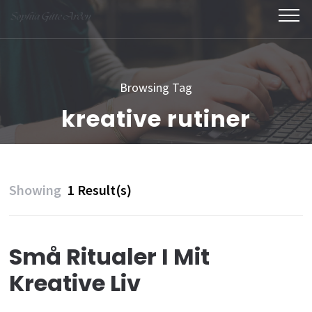
Skip
to
content
(Press
Browsing Tag
Enter)
kreative rutiner
Showing
1 Result(s)
Små Ritualer I Mit
Kreative Liv