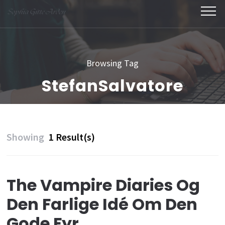
Skip
to
content
(Press
Browsing Tag
Enter)
StefanSalvatore
Showing
1 Result(s)
The Vampire Diaries Og
Den Farlige Idé Om Den
Gode Fyr