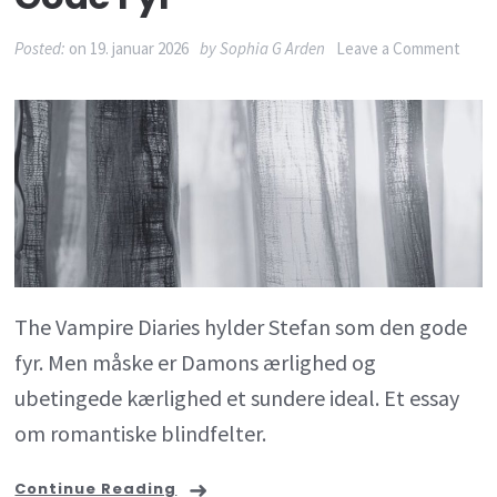
on
Posted:
on
19. januar 2026
by
Sophia G Arden
Leave a Comment
The
Vamp
Diari
og
den
farli
idé
The Vampire Diaries hylder Stefan som den gode
om
fyr. Men måske er Damons ærlighed og
den
ubetingede kærlighed et sundere ideal. Et essay
gode
om romantiske blindfelter.
fyr
Continue Reading